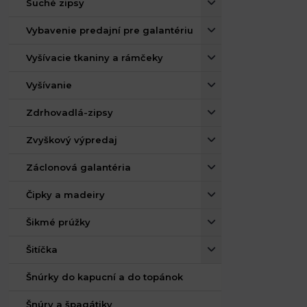
Suché zipsy
Vybavenie predajní pre galantériu
Vyšívacie tkaniny a rámčeky
Vyšívanie
Zdrhovadlá-zipsy
Zvyškový výpredaj
Záclonová galantéria
Čipky a madeiry
Šikmé prúžky
Šitíčka
Šnúrky do kapucní a do topánok
Šnúry a špagátiky