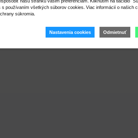
ispôsobiť našu stránku vašim preferenciám. Kliknutím na tlačidlo "S
s s používaním všetkých súborov cookies. Viac informácií o našich c
chrany súkromia.
Nastavenia cookies
Odmietnuť