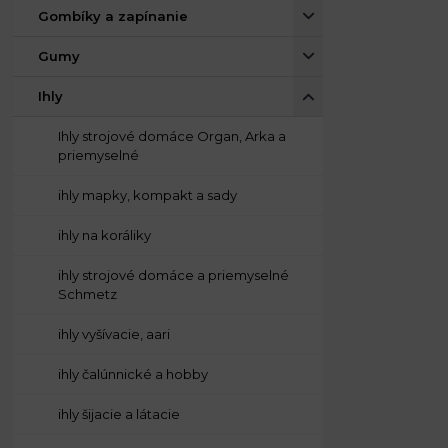
Gombíky a zapínanie
Gumy
Ihly
Ihly strojové domáce Organ, Arka a
priemyselné
ihly mapky, kompakt a sady
ihly na koráliky
ihly strojové domáce a priemyselné
Schmetz
ihly vyšívacie, aari
ihly čalúnnické a hobby
ihly šijacie a látacie