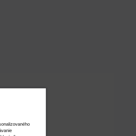
rsonalizovaného
ávanie