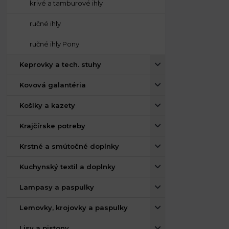
krivé a tamburové ihly
ručné ihly
ručné ihly Pony
Keprovky a tech. stuhy
Kovová galantéria
Košíky a kazety
Krajčírske potreby
Krstné a smútočné doplnky
Kuchynský textil a doplnky
Lampasy a paspulky
Lemovky, krojovky a paspulky
Lisy a pistony