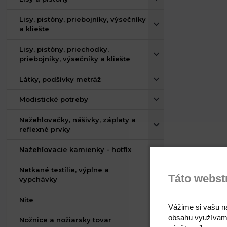
Lisy, pistóny, priebojníky, výsečníky
a kliešte
Lisy, pistóny, priechodky,
priebojníky, výsečníky a kliešte
Látky, podšívky metráž
Modistické potreby
Nažehlovačky, nášivky, záplaty a
reflexné prvky
Nažehľovacie kamienky - hotfix
Netkané textílie, výplne a
Táto webst
vypchávky
Nite
Vážime si vašu n
obsahu využívam
Nožnice a nožiarsky tovar