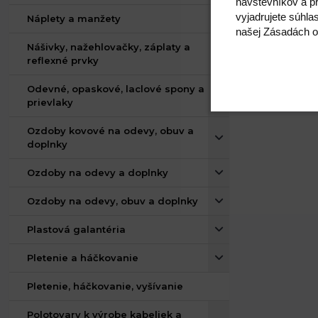
návštevníkov a pr
vyjadrujete súhla
Náplety a manžety
našej Zásadách o
Nášivky, nažehlovačky, záplaty a
reflexné prvky
Odevné, opaskové, laclové spony a
prievlaky
Ozdoby kovové na odevy, obuv a
doplnky
Ozdoby na odevy a doplnky
Ozdoby na odevy, obuv a doplnky
Plastová galantéria
Pletenie a háčkovanie
Pletenie, háčkovanie, vyšívanie
Polotovary k výrobe kabeliek a