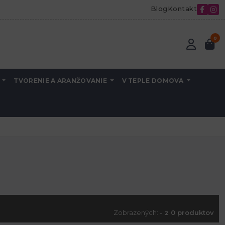
Blog
Kontakt
0
A
TVORENIE A ARANŽOVANIE
V TEPLE DOMOVA
Zobrazených:
- z 0 produktov