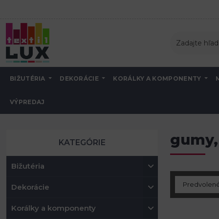
BIŽUTÉRIA
DEKORÁCIE
KORÁLKY A KOMPONENTY
VÝPREDAJ
Úvod
Návlekový material
gumy, silon
gumy, 
KATEGÓRIE
Bižutéria
Dekorácie
Korálky a komponenty