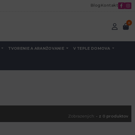
Blog
Kontakt
0
A
TVORENIE A ARANŽOVANIE
V TEPLE DOMOVA
Zobrazených:
- z 0 produktov