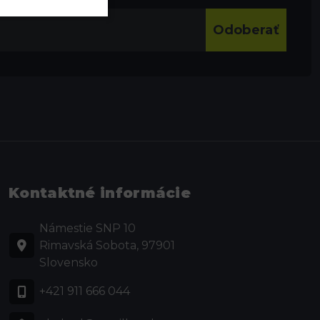
Odoberať
Kontaktné informácie
Námestie SNP 10
Rimavská Sobota, 97901
Slovensko
+421 911 666 044