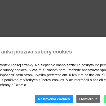
ránka používa súbory cookies
ávštevu našej stránky. Na zlepšenie vášho zážitku a poskytnutie pe
e súbory cookies. S vaším súhlasom nám umožníte analyzovať spr
ispôsobiť našu stránku vašim preferenciám. Kliknutím na tlačidlo "S
s s používaním všetkých súborov cookies. Viac informácií o našich c
chrany súkromia.
Prihláste sa 
Nastavenia cookies
Odmietnuť
Buďte prvý, kto to vie.