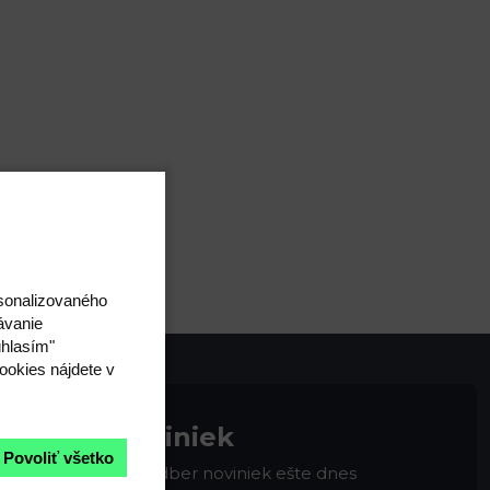
rsonalizovaného
ávanie
úhlasím"
ookies nájdete v
na odber noviniek
Povoliť všetko
 Zaregistrujte sa na odber noviniek ešte dnes