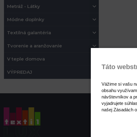
Metráž - Látky
Módne doplnky
Textilná galantéria
Tvorenie a aranžovanie
V teple domova
Táto webst
VÝPREDAJ
Vážime si vašu n
obsahu využívam
návštevníkov a pr
vyjadrujete súhla
našej Zásadách o