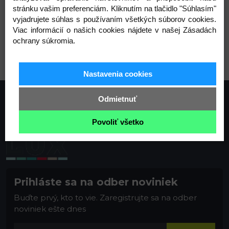
stránku vašim preferenciám. Kliknutím na tlačidlo "Súhlasím"
vyjadrujete súhlas s používaním všetkých súborov cookies.
Viac informácií o našich cookies nájdete v našej Zásadách
1 (332) čierna
ochrany súkromia.
Nastavenia cookies
Odmietnuť
Povoliť všetko
Prihláste sa na odber noviniek
Buďte prvý, kto to vie. Zaregistrujte sa na odber
noviniek ešte dnes