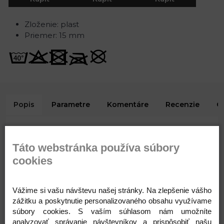
Zloženie: plast
Priemer: 15 mm
Popis
Parametre
Komentáre
Recenzie
O
Decentné štvordierkové gombíky využijete k našitiu
na košele, saká, bundy, svetre a pod.Gombíky sú
Táto webstránka používa súbory
balené v sáčiku. Veľkosť gombíkov nájdete v tejto
cookies
tabuľke.
Zloženie: plast
Priemer: 15 mm
Vážime si vašu návštevu našej stránky. Na zlepšenie vášho
zážitku a poskytnutie personalizovaného obsahu využívame
Varianty
súbory cookies. S vaším súhlasom nám umožníte
analyzovať správanie návštevníkov a prispôsobiť našu