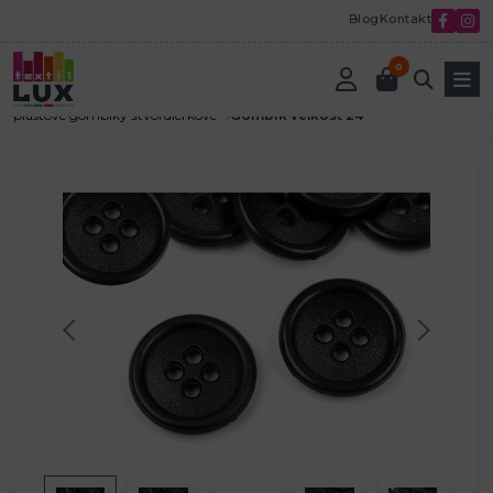
Blog
Kontakt
0
Úvod
Textilná galantéria
Gombíky a zapínanie
plastové gombíky štvordierkové
Gombík veľkosť 24 "