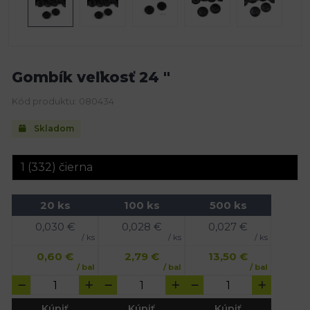
Gombík veľkosť 24 "
Kód produktu: 080434
Skladom
20 ks
100 ks
500 ks
0,030
€
0,028
€
0,027
€
/ ks
/ ks
/ ks
0,60
€
2,79
€
13,50
€
/ bal
/ bal
/ bal
Kúpiť
Kúpiť
Kúpiť