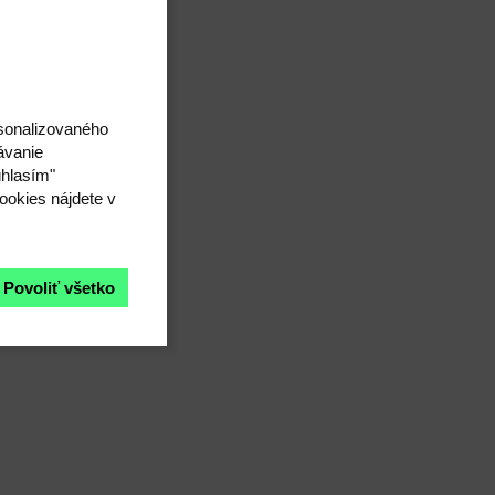
rsonalizovaného
ávanie
úhlasím"
ookies nájdete v
Povoliť všetko