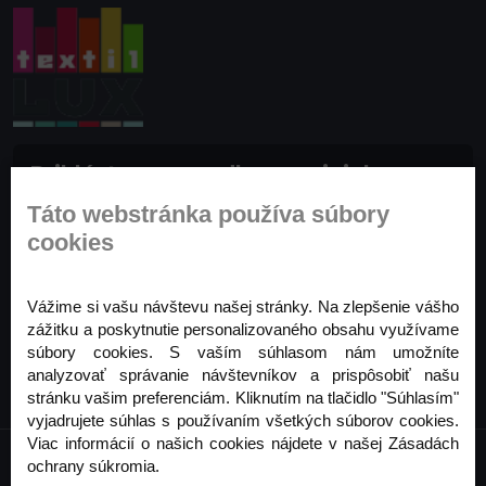
Prihláste sa na odber noviniek
Buďte prvý, kto to vie. Zaregistrujte sa na odber
Táto webstránka používa súbory
noviniek ešte dnes
cookies
Odoberať
Vážime si vašu návštevu našej stránky. Na zlepšenie vášho
zážitku a poskytnutie personalizovaného obsahu využívame
súbory cookies. S vaším súhlasom nám umožníte
analyzovať správanie návštevníkov a prispôsobiť našu
stránku vašim preferenciám. Kliknutím na tlačidlo "Súhlasím"
vyjadrujete súhlas s používaním všetkých súborov cookies.
Viac informácií o našich cookies nájdete v našej Zásadách
ochrany súkromia.