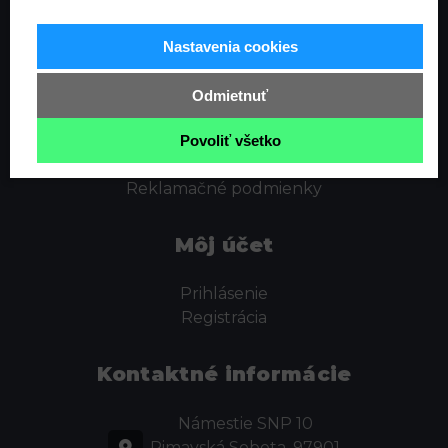
Informácie
Nastavenia cookies
Ochrana osobných údajov
Odstúpenie od zmluvy
Odmietnuť
Cookies
Obchodné podmienky
Povoliť všetko
Kontakt
Reklamačné podmienky
Môj účet
Prihlásenie
Registrácia
Kontaktné informácie
Námestie SNP 10
Rimavská Sobota, 97901