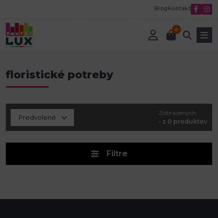
Blog
Kontakt
0
Úvod
Dekorácie
Potreby pre aranžovanie
floristické potreby
floristické potreby
Zobrazených:
- z 0 produktov
Filtre