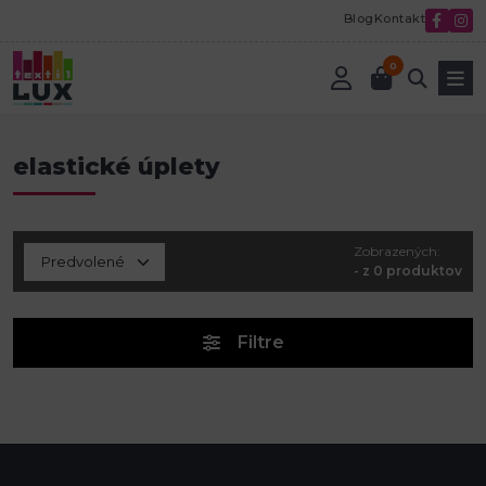
Blog
Kontakt
0
Úvod
Textilná galantéria
Úplety
elastické úplety
elastické úplety
Zobrazených:
- z 0 produktov
Filtre