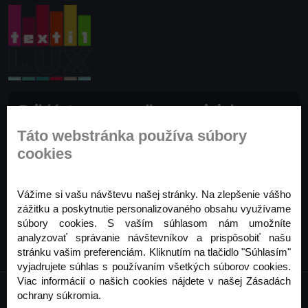
Prihláste sa na odber noviniek
Buďte prvý, kto to vie. Zaregistrujte sa na odber
Táto webstránka používa súbory
noviniek ešte dnes
cookies
Odoberať
Vážime si vašu návštevu našej stránky. Na zlepšenie vášho
zážitku a poskytnutie personalizovaného obsahu využívame
súbory cookies. S vaším súhlasom nám umožníte
analyzovať správanie návštevníkov a prispôsobiť našu
stránku vašim preferenciám. Kliknutím na tlačidlo "Súhlasím"
vyjadrujete súhlas s používaním všetkých súborov cookies.
Viac informácií o našich cookies nájdete v našej Zásadách
ochrany súkromia.