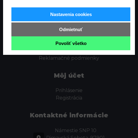
Informácie
Nastavenia cookies
Ochrana osobných údajov
Odstúpenie od zmluvy
Odmietnuť
Cookies
Obchodné podmienky
Povoliť všetko
Kontakt
Reklamačné podmienky
Môj účet
Prihlásenie
Registrácia
Kontaktné informácie
Námestie SNP 10
Rimavská Sobota, 97901