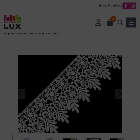
Blog
Kontakt
0
Úvod
Textilná galantéria
Čipky a madeiry
vzdušné čipky
Čipka vzdušná šírka 70 mm