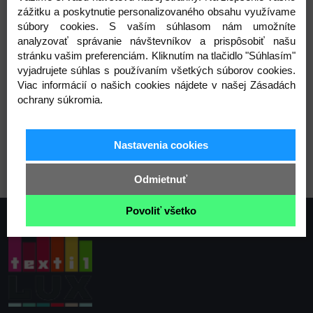
zážitku a poskytnutie personalizovaného obsahu využívame
súbory cookies. S vaším súhlasom nám umožníte
analyzovať správanie návštevníkov a prispôsobiť našu
stránku vašim preferenciám. Kliknutím na tlačidlo "Súhlasím"
1 biela
2 krémová svetlá
3 čierna
vyjadrujete súhlas s používaním všetkých súborov cookies.
Viac informácií o našich cookies nájdete v našej Zásadách
ochrany súkromia.
7 šedá kalná
8 modrá berlínska
12 červená
Nastavenia cookies
Odmietnuť
Povoliť všetko