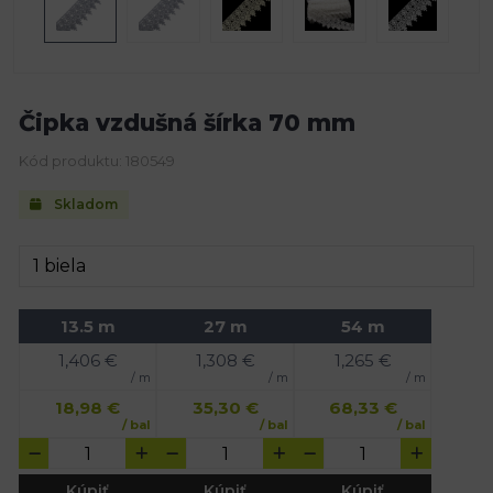
Čipka vzdušná šírka 70 mm
Kód produktu: 180549
Skladom
13.5 m
27 m
54 m
1,406
€
1,308
€
1,265
€
/ m
/ m
/ m
18,98
€
35,30
€
68,33
€
/ bal
/ bal
/ bal
Kúpiť
Kúpiť
Kúpiť