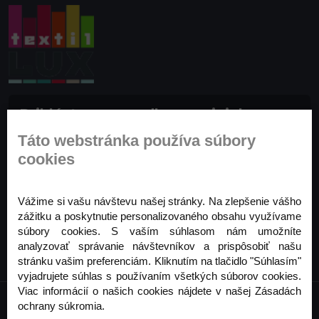
Prihláste sa na odber noviniek
Buďte prvý, kto to vie. Zaregistrujte sa na odber
Táto webstránka používa súbory
noviniek ešte dnes
cookies
Odoberať
Vážime si vašu návštevu našej stránky. Na zlepšenie vášho
zážitku a poskytnutie personalizovaného obsahu využívame
súbory cookies. S vaším súhlasom nám umožníte
analyzovať správanie návštevníkov a prispôsobiť našu
stránku vašim preferenciám. Kliknutím na tlačidlo "Súhlasím"
vyjadrujete súhlas s používaním všetkých súborov cookies.
Viac informácií o našich cookies nájdete v našej Zásadách
ochrany súkromia.