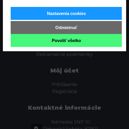
Informácie
Nastavenia cookies
Ochrana osobných údajov
Odstúpenie od zmluvy
Odmietnuť
Cookies
Obchodné podmienky
Povoliť všetko
Kontakt
Reklamačné podmienky
Môj účet
Prihlásenie
Registrácia
Kontaktné informácie
Námestie SNP 10
Rimavská Sobota, 97901