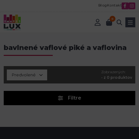
Blog
Kontakt
0
Úvod
bavlnené vaflové piké a vaflovina
bavlnené vaflové piké a vaflovina
Zobrazených:
- z 0 produktov
Filtre