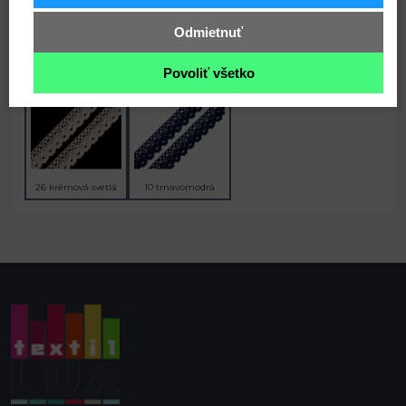
Odmietnuť
6 desert
16 šedá neutrálna
20 tmavozelená
Povoliť všetko
26 krémová svetlá
10 tmavomodrá