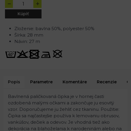
Kúpiť
Zloženie: bavlna 50%, polyester 50%
Šírka: 28 mm
Návin: 27 m
Popis
Parametre
Komentáre
Recenzie
O
Bavlnená paličkovaná čipka je v hornej časti
ozdobená malými očkami a zakončuje ju esovitý
vzor. Doporučujeme ju žehliť cez tkaninu. Použitie:
Čipka sa najčastejšie používa k lemovaniu obrusov,
vankúšov, dečiek a odevov. Je vhodná tiež ako
dekorácia na blahoželania k narodeninám alebo na