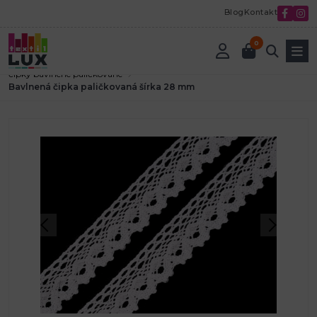
Blog
Kontakt
0
Úvod
Textilná galantéria
Čipky a madeiry
čipky bavlnené paličkované
Bavlnená čipka paličkovaná šírka 28 mm