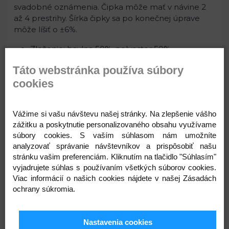
svadobné oznámenia. Čipka môže mať v návine 2
až 4 prestrihy. Šírka čipky sa po konečnej úprave
môže líšiť o ±6%.
Zloženie: bavlna 50%, polyester 50%
Šírka: 28 mm
Táto webstránka používa súbory
Návin: 27 m
cookies
Varianty
Vážime si vašu návštevu našej stránky. Na zlepšenie vášho
zážitku a poskytnutie personalizovaného obsahu využívame
súbory cookies. S vaším súhlasom nám umožníte
analyzovať správanie návštevníkov a prispôsobiť našu
1 biela
9 béžová svetlá
12 béžová
stránku vašim preferenciám. Kliknutím na tlačidlo "Súhlasím"
vyjadrujete súhlas s používaním všetkých súborov cookies.
Viac informácií o našich cookies nájdete v našej Zásadách
ochrany súkromia.
18 staroružová tm.
19 žltá
23 šedá svetlá
Nastavenia cookies