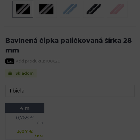
Bavlnená čipka paličkovaná šírka 28
mm
Kód produktu: 180626
Lux
Skladom
4 m
0,768
€
/ m
3,07
€
/ bal